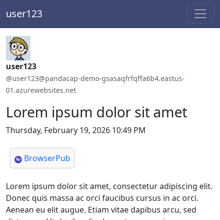
user123
Handle:
user123
ActivityPub / WebFinger handle:
@user123@pandacap-demo-gsasaqfrfqffa6b4.eastus-
01.azurewebsites.net
Lorem ipsum dolor sit amet
Thursday, February 19, 2026 10:49 PM
BrowserPub
Lorem ipsum dolor sit amet, consectetur adipiscing elit.
Donec quis massa ac orci faucibus cursus in ac orci.
Aenean eu elit augue. Etiam vitae dapibus arcu, sed