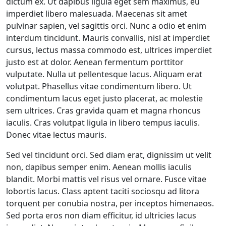
dictum ex. Ut dapibus ligula eget sem maximus, eu
imperdiet libero malesuada. Maecenas sit amet
pulvinar sapien, vel sagittis orci. Nunc a odio et enim
interdum tincidunt. Mauris convallis, nisl at imperdiet
cursus, lectus massa commodo est, ultrices imperdiet
justo est at dolor. Aenean fermentum porttitor
vulputate. Nulla ut pellentesque lacus. Aliquam erat
volutpat. Phasellus vitae condimentum libero. Ut
condimentum lacus eget justo placerat, ac molestie
sem ultrices. Cras gravida quam et magna rhoncus
iaculis. Cras volutpat ligula in libero tempus iaculis.
Donec vitae lectus mauris.
Sed vel tincidunt orci. Sed diam erat, dignissim ut velit
non, dapibus semper enim. Aenean mollis iaculis
blandit. Morbi mattis vel risus vel ornare. Fusce vitae
lobortis lacus. Class aptent taciti sociosqu ad litora
torquent per conubia nostra, per inceptos himenaeos.
Sed porta eros non diam efficitur, id ultricies lacus